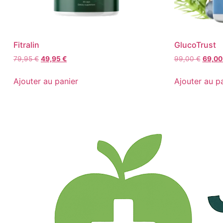
Fitralin
GlucoTrust
79,95
€
49,95
€
99,00
€
69,0
Ajouter au panier
Ajouter au p