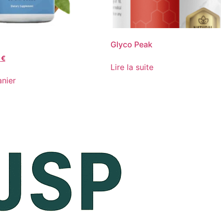
Glyco Peak
0
€
Lire la suite
anier